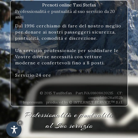
Prenoti online Taxi Stefan
Professionalitá e puntualitá al suo servizio da 20
anni
Dal 1996 cerchiamo di fare del nostro meglio
per donare ai nostri passeggeri sicurezza,
puntualitá, comoditá e discrezione.
Un servizio professionale per soddisfare Ie
Vostre diverse necessità con vetture
moderne e confertevoli fino a 8 posti.
Servizio 24 ore
© 2015 TaxiStefan Part.IVA:01608620215 CF:
cmpsph66t26a952b
Impressum
produced by
© INTERNET SERVICE™ S.r.l.
Professionalità e puntualità
al Suo servizio
×